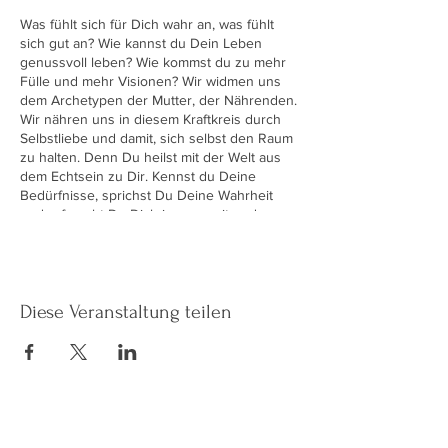
Was fühlt sich für Dich wahr an, was fühlt
sich gut an? Wie kannst du Dein Leben
genussvoll leben? Wie kommst du zu mehr
Fülle und mehr Visionen? Wir widmen uns
dem Archetypen der Mutter, der Nährenden.
Wir nähren uns in diesem Kraftkreis durch
Selbstliebe und damit, sich selbst den Raum
zu halten. Denn Du heilst mit der Welt aus
dem Echtsein zu Dir. Kennst du Deine
Bedürfnisse, sprichst Du Deine Wahrheit
und erforscht Du Dich immer weiter, dann
öffnet sich Dein Herz automatisch für Dich
und für die Welt. Energieausgleich sind 20
Euro.
Diese Veranstaltung teilen
Bitte bring eine Matte oder ein Schaffell mit,
wenn du gern Deine Dinge verwendest.
Bequeme Kleidung, Trinkflasche und Journal
zum Mitschreiben, wenn Du Dir etwas
notieren willst. Ich freue mich auf Dich!