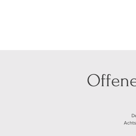
Offene
De
Achts