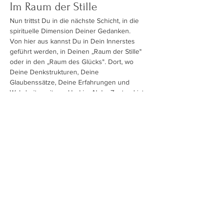
Im Raum der Stille
Nun trittst Du in die nächste Schicht, in die 
spirituelle Dimension Deiner Gedanken.
Von hier aus kannst Du in Dein Innerstes 
geführt werden, in Deinen „Raum der Stille" 
oder in den „Raum des Glücks". Dort, wo 
Deine Denkstrukturen, Deine 
Glaubenssätze, Deine Erfahrungen und 
Wahrheiten sitzen. Und im Alpha-Zustand ist 
es möglich, etwas davon an die Oberfläche 
zu holen und dann zu bearbeiten. Auch 
Dinge, die Dir nicht bewusst sind können 
hoch kommen, wenn Du dazu bereit bist. 
Das entscheidest Du selbst. Dort auch geht 
es um Deinen Herzenswunsch, Dein 
Sankalpa. Hier kannst Du es finden oder 
aber wenn Du es schon weißt, kannst Du es 
tief festigen, es tief in Deinem 
Unterbewusstsein verankern. Es ist auch 
der Raum des Glücks, weil das Sankalpa 
tiefe Gefühle des Glücks und des Friedens 