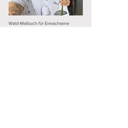
Wald-Malbuch für Erwachsene
Preis
€ 10,00
Instagram
Facebook
AGBs
Cookies