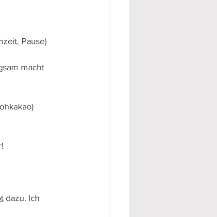
zeit, Pause)
angsam macht
Rohkakao)
!
t
 dazu. Ich 