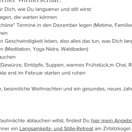
r Dich, wie Du langsamer und still wirst: 
sagen, die warten können
schöne" Termine in den Dezember legen (Metime, Familien
ehen
n Geschwindigkeit leben, also alles das tun, was Dich l
hen (Meditation, Yoga Nidra, Waldbaden)
tauchen
 (Gewürze, Eintöpfe, Suppen, warmes Frühstück,m Chai, 
kte erst im Februar starten und ruhen
, besinnliche Weihnachten und ein gesundes, neues Jahr
auhnächte abtauchen willst, findest Du 
hier mein Angebo
nner ein 
Langsamkeits- und Stille-Retreat
 am Zirbitzkogel.