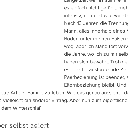
Lange Zeit war es still hier i
es einfach nicht gefühlt, meh
intensiv, neu und wild war di
Nach 13 Jahren die Trennu
Mann, alles innerhalb eines 
Boden unter meinen Füßen w
weg, aber ich stand fest verw
die Jahre, wo ich zu mir selbs
haben sich bewährt. Trotzde
es eine herausfordernde Zeit
Paarbeziehung ist beendet, a
Elternbeziehung bleibt. Und
eue Art der Familie zu leben. Wie das genau aussieht - d
d vielleicht ein anderer Eintrag. Aber nun zum eigentlic
, dem Winterschlaf.
r selbst agiert