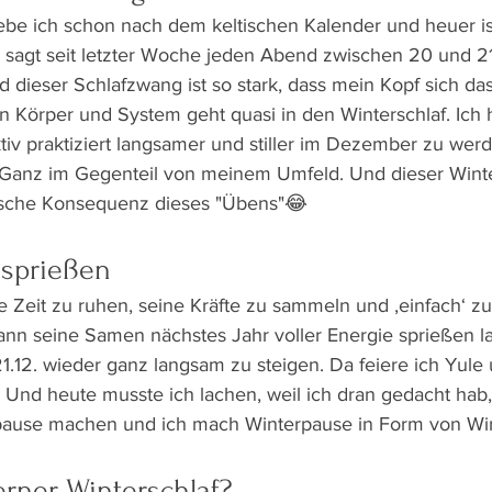
lebe ich schon nach dem keltischen Kalender und heuer i
r sagt seit letzter Woche jeden Abend zwischen 20 und 21
nd dieser Schlafzwang ist so stark, dass mein Kopf sich das
 Körper und System geht quasi in den Winterschlaf. Ich 
tiv praktiziert langsamer und stiller im Dezember zu werd
Ganz im Gegenteil von meinem Umfeld. Und dieser Winter
ische Konsequenz dieses "Übens"😂 
 sprießen
ie Zeit zu ruhen, seine Kräfte zu sammeln und ‚einfach‘ z
ann seine Samen nächstes Jahr voller Energie sprießen l
1.12. wieder ganz langsam zu steigen. Da feiere ich Yule u
nd heute musste ich lachen, weil ich dran gedacht hab,
ause machen und ich mach Winterpause in Form von Win
rner Winterschlaf?