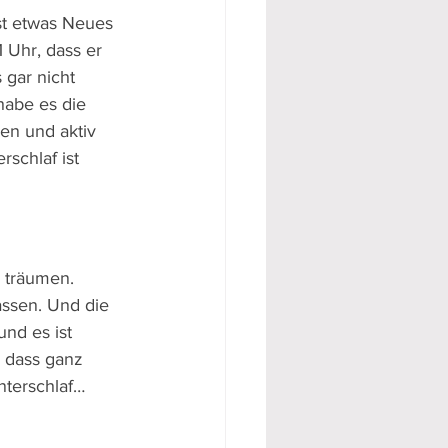
st etwas Neues 
 Uhr, dass er 
 gar nicht 
habe es die 
en und aktiv 
schlaf ist 
u träumen. 
assen. Und die 
nd es ist 
 dass ganz 
terschlaf…