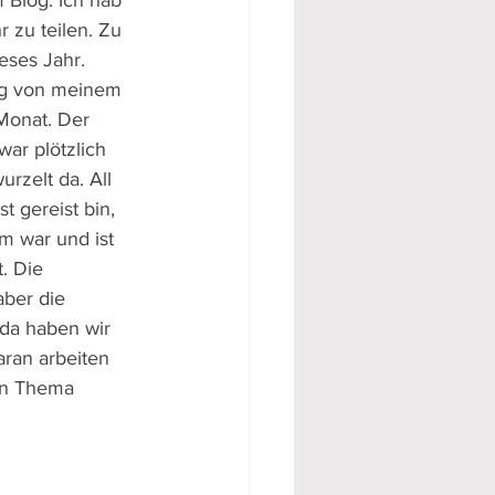
m Blog. Ich hab 
r zu teilen. Zu 
eses Jahr. 
ng von meinem 
Monat. Der 
ar plötzlich 
urzelt da. All 
t gereist bin, 
m war und ist 
. Die 
ber die 
 da haben wir 
aran arbeiten 
hen Thema 